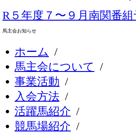
R５年度７〜９月南関番組予定
馬主会お知らせ
ホーム
/
馬主会について
/
事業活動
/
入会方法
/
活躍馬紹介
/
競馬場紹介
/