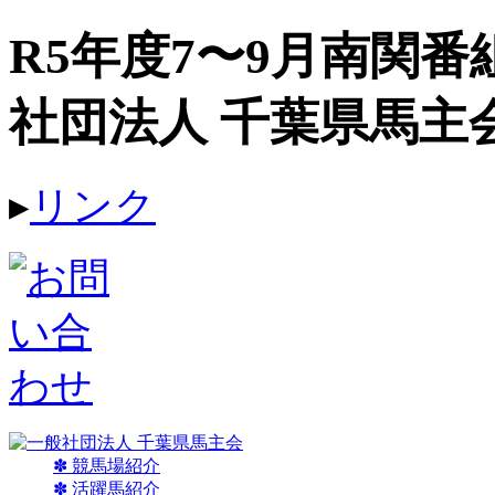
R5年度7〜9月南関
社団法人 千葉県馬主
▸
リンク
✽ 競馬場紹介
✽ 活躍馬紹介