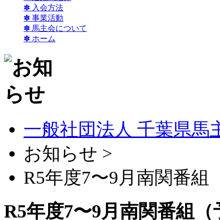
✽ 入会方法
✽ 事業活動
✽ 馬主会について
✽ ホーム
一般社団法人 千葉県馬
お知らせ >
R5年度7〜9月南関番組
R5年度7〜9月南関番組（