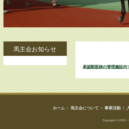
承認獣医師の
馬主会お知らせ
承認獣医師の管理施設内
ホーム
/
馬主会について
/
事業活動
/
Copyright ©
2026 