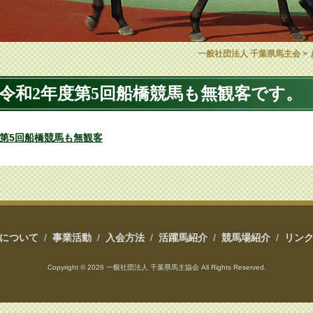
一般社団法人 千葉県馬主会
>
令和2年度第5回船橋競馬も無観客です。
第5回船橋競馬も無観客
について
/
事業活動
/
入会方法
/
活躍馬紹介
/
競馬場紹介
/
リン
Copyright ©
2026 一般社団法人 千葉県馬主協会 All Rights Reserved.