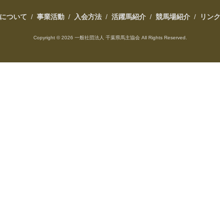
について
/
事業活動
/
入会方法
/
活躍馬紹介
/
競馬場紹介
/
リン
Copyright ©
2026 一般社団法人 千葉県馬主協会 All Rights Reserved.