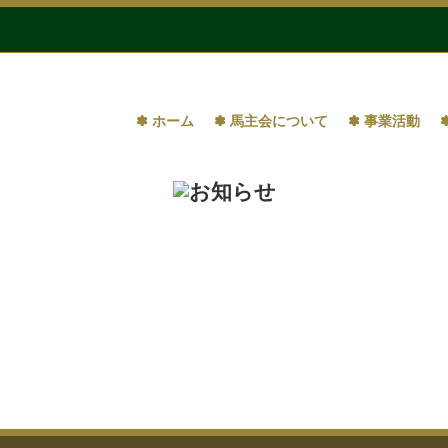
✽ ホーム
✽ 馬主会について
✽ 事業活動
第5回