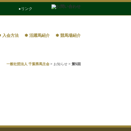
▸
リンク
✽ 入会方法
✽ 活躍馬紹介
✽ 競馬場紹介
一般社団法人 千葉県馬主会
>
お知らせ >
第5回