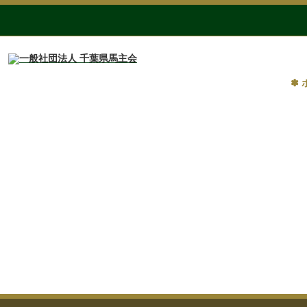
✽ 
第3回