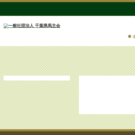
✽ 
第8回