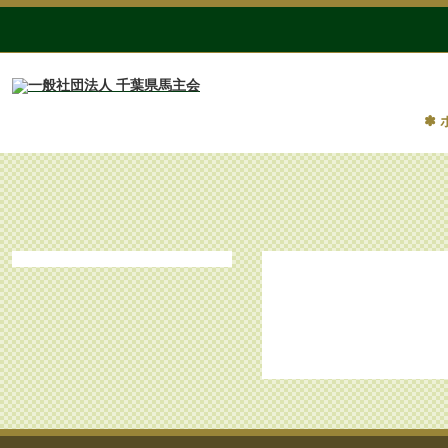
✽ 
第9回