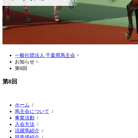
一般社団法人 千葉県馬主会
>
お知らせ >
第8回
第8回
ホーム
/
馬主会について
/
事業活動
/
入会方法
/
活躍馬紹介
/
競馬場紹介
/