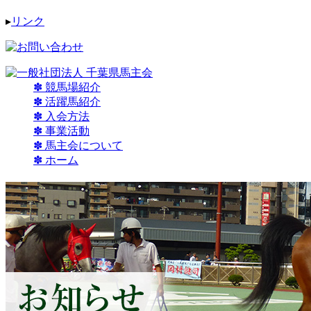
▸
リンク
✽ 競馬場紹介
✽ 活躍馬紹介
✽ 入会方法
✽ 事業活動
✽ 馬主会について
✽ ホーム