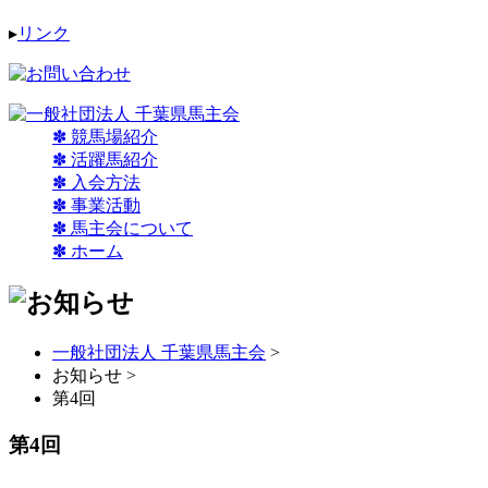
▸
リンク
✽ 競馬場紹介
✽ 活躍馬紹介
✽ 入会方法
✽ 事業活動
✽ 馬主会について
✽ ホーム
一般社団法人 千葉県馬主会
>
お知らせ >
第4回
第4回