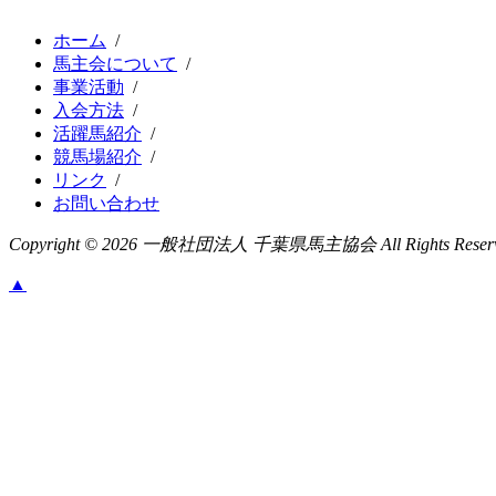
ホーム
/
馬主会について
/
事業活動
/
入会方法
/
活躍馬紹介
/
競馬場紹介
/
リンク
/
お問い合わせ
Copyright ©
2026 一般社団法人 千葉県馬主協会 All Rights Reserv
▲